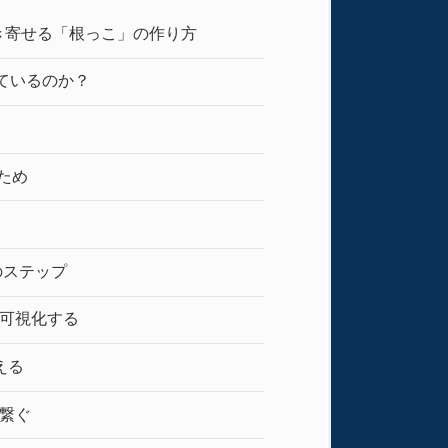
き寄せる「根っこ」の作り方
見ているのか？
ため
のステップ
を可視化する
える
繋ぐ