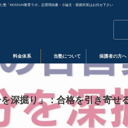
た塾「KOSSUN教育ラボ」志望理由書・小論文・面接対策はお任せ下さい
料金体系
当塾について
保護者の方へ
分を深掘り」：合格を引き寄せ