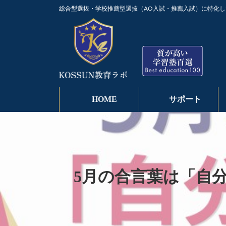
コ
ナ
総合型選抜・学校推薦型選抜（AO入試・推薦入試）に特化し
ン
ビ
テ
ゲ
ン
ー
ツ
シ
へ
ョ
ス
ン
キ
に
ッ
移
HOME
サポート
プ
動
5月の合言葉は「自