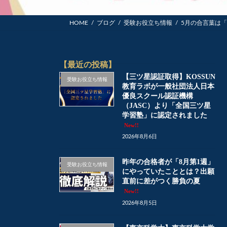
HOME
ブログ
受験お役立ち情報
5月の合言葉は
【最近の投稿】
【三ツ星認証取得】KOSSUN
受験お役立ち情報
教育ラボが一般社団法人日本
優良スクール認証機構
（JASC）より「全国三ツ星
学習塾」に認定されました
New!!
2026年8月6日
昨年の合格者が「8月第1週」
受験お役立ち情報
にやっていたこととは？出願
直前に差がつく勝負の夏
New!!
2026年8月5日