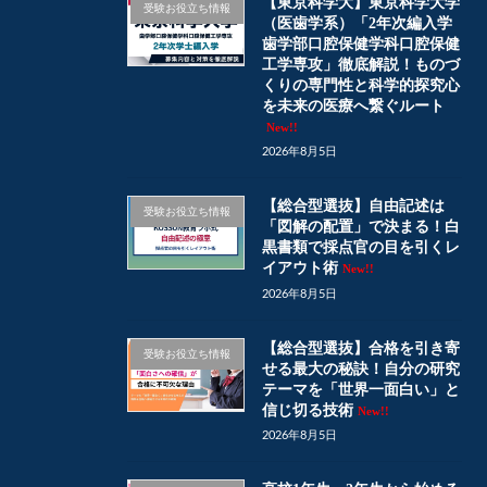
【東京科学大】東京科学大学
受験お役立ち情報
（医歯学系）「2年次編入学
歯学部口腔保健学科口腔保健
工学専攻」徹底解説！ものづ
くりの専門性と科学的探究心
を未来の医療へ繋ぐルート
New!!
2026年8月5日
【総合型選抜】自由記述は
受験お役立ち情報
「図解の配置」で決まる！白
黒書類で採点官の目を引くレ
イアウト術
New!!
2026年8月5日
【総合型選抜】合格を引き寄
受験お役立ち情報
せる最大の秘訣！自分の研究
テーマを「世界一面白い」と
信じ切る技術
New!!
2026年8月5日