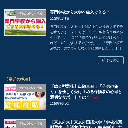
専門学校から大学へ編入できる？
受験お役立ち情報
2025年1月5日
専門学校から大学へ！ 編入学という選択肢で夢
を叶えよう こんにちは！KOSSUN教育ラボ教務
担当です。 「専門学校で学びたい分野はあるけ
れど、大学でより深く学びたい」 「専門学校卒
業後に、大学で新たな分野に挑戦したい」 […]
続きを読む
【最近の投稿】
【総合型選抜】出願直前！「子供の焦
受験お役立ち情報
り」を優しく受け止める保護者の心得と
適切なサポートとは？
New!!
2026年8月6日
【東京外大】東京外国語大学「学校推薦
受験お役立ち情報
型選抜（言語文化学部）」徹底解説！世