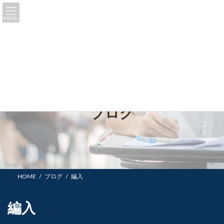
コ
ナ
ン
ビ
MENU
テ
ゲ
ン
ー
ツ
シ
へ
ョ
ス
ン
キ
に
ッ
移
プ
動
ブログ
HOME
ブログ
編入
編入