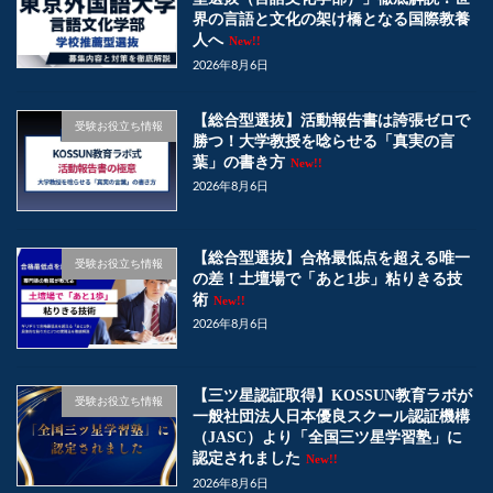
界の言語と文化の架け橋となる国際教養
人へ
New!!
2026年8月6日
【総合型選抜】活動報告書は誇張ゼロで
受験お役立ち情報
勝つ！大学教授を唸らせる「真実の言
葉」の書き方
New!!
2026年8月6日
【総合型選抜】合格最低点を超える唯一
受験お役立ち情報
の差！土壇場で「あと1歩」粘りきる技
術
New!!
2026年8月6日
【三ツ星認証取得】KOSSUN教育ラボが
受験お役立ち情報
一般社団法人日本優良スクール認証機構
（JASC）より「全国三ツ星学習塾」に
認定されました
New!!
2026年8月6日