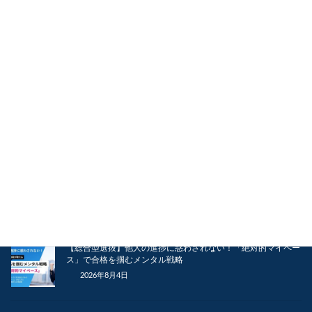
高校1年生・2年生から始める総合型選抜！「無料個別相談会」
で掴む受験準備の第一歩
2026年8月4日
【東京科学大】東京科学大学（医歯学系）「2年次学士編入学
医学部医学科」徹底解説！大学での学びと研究成果を次世代の
医療イノベーションへ繋ぐルート
2026年8月4日
【総合型選抜】面接でガチガチに緊張する受験生へ！「深呼吸
と笑顔」で本番に強くなる克服術
2026年8月4日
【総合型選抜】他人の進捗に惑わされない！「絶対的マイペー
ス」で合格を掴むメンタル戦略
2026年8月4日