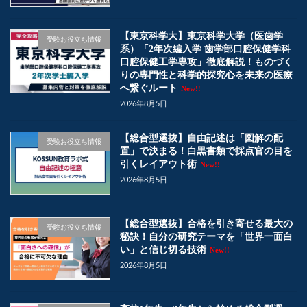
【東京科学大】東京科学大学（医歯学
受験お役立ち情報
系）「2年次編入学 歯学部口腔保健学科
口腔保健工学専攻」徹底解説！ものづく
りの専門性と科学的探究心を未来の医療
へ繋ぐルート
New!!
2026年8月5日
【総合型選抜】自由記述は「図解の配
受験お役立ち情報
置」で決まる！白黒書類で採点官の目を
引くレイアウト術
New!!
2026年8月5日
【総合型選抜】合格を引き寄せる最大の
受験お役立ち情報
秘訣！自分の研究テーマを「世界一面白
い」と信じ切る技術
New!!
2026年8月5日