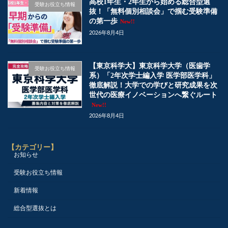
高校1年生・2年生から始める総合型選
受験お役立ち情報
抜！「無料個別相談会」で掴む受験準備
の第一歩
New!!
2026年8月4日
【東京科学大】東京科学大学（医歯学
受験お役立ち情報
系）「2年次学士編入学 医学部医学科」
徹底解説！大学での学びと研究成果を次
世代の医療イノベーションへ繋ぐルート
New!!
2026年8月4日
【カテゴリー】
お知らせ
受験お役立ち情報
新着情報
総合型選抜とは