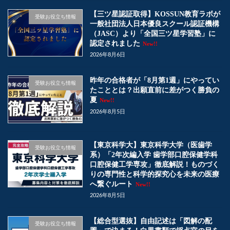
【三ツ星認証取得】KOSSUN教育ラボが
受験お役立ち情報
一般社団法人日本優良スクール認証機構
（JASC）より「全国三ツ星学習塾」に
認定されました
New!!
2026年8月6日
昨年の合格者が「8月第1週」にやってい
受験お役立ち情報
たこととは？出願直前に差がつく勝負の
夏
New!!
2026年8月5日
【東京科学大】東京科学大学（医歯学
受験お役立ち情報
系）「2年次編入学 歯学部口腔保健学科
口腔保健工学専攻」徹底解説！ものづく
りの専門性と科学的探究心を未来の医療
へ繋ぐルート
New!!
2026年8月5日
【総合型選抜】自由記述は「図解の配
受験お役立ち情報