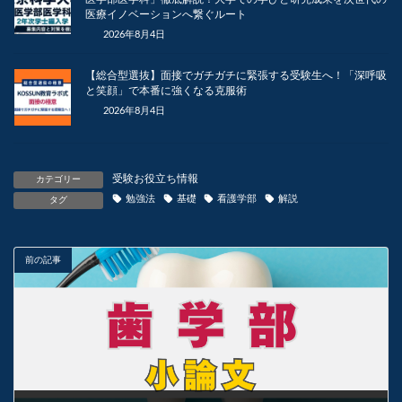
医療イノベーションへ繋ぐルート
2026年8月4日
【総合型選抜】面接でガチガチに緊張する受験生へ！「深呼吸
と笑顔」で本番に強くなる克服術
2026年8月4日
受験お役立ち情報
カテゴリー
勉強法
基礎
看護学部
解説
タグ
前の記事