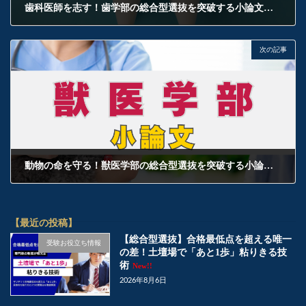
歯科医師を志す！歯学部の総合型選抜を突破する小論文対策とは？
2025年1月31日
次の記事
動物の命を守る！獣医学部の総合型選抜を突破する小論文対策とは？
2025年2月1日
【最近の投稿】
【総合型選抜】合格最低点を超える唯一
受験お役立ち情報
の差！土壇場で「あと1歩」粘りきる技
術
New!!
2026年8月6日