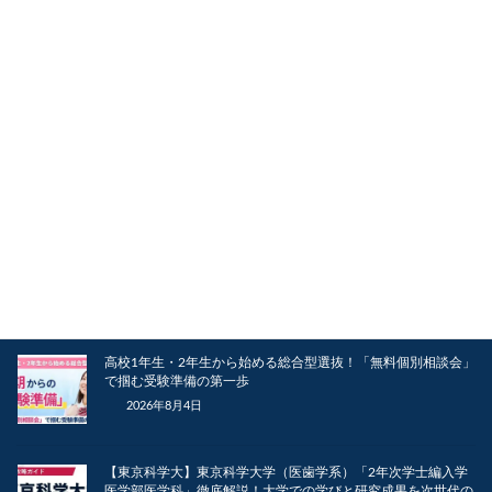
【東京科学大】東京科学大学（医歯学系）「2年次編入学 歯学
部口腔保健学科口腔保健工学専攻」徹底解説！ものづくりの専
門性と科学的探究心を未来の医療へ繋ぐルート
2026年8月5日
【総合型選抜】自由記述は「図解の配置」で決まる！白黒書類
で採点官の目を引くレイアウト術
2026年8月5日
【総合型選抜】合格を引き寄せる最大の秘訣！自分の研究テー
マを「世界一面白い」と信じ切る技術
2026年8月5日
高校1年生・2年生から始める総合型選抜！「無料個別相談会」
で掴む受験準備の第一歩
2026年8月4日
【東京科学大】東京科学大学（医歯学系）「2年次学士編入学
医学部医学科」徹底解説！大学での学びと研究成果を次世代の