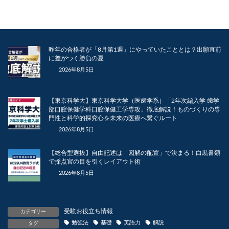
スクール認証機構（JASC）より「全国三ツ星学習塾」に認定
されました
2026年8月6日
昨年の合格者が「8月第1週」にやっていたこととは？出願直前
に差がつく勝負の夏
2026年8月5日
【東京科学大】東京科学大学（医歯学系）「2年次編入学 歯学
部口腔保健学科口腔保健工学専攻」徹底解説！ものづくりの専
門性と科学的探究心を未来の医療へ繋ぐルート
2026年8月5日
【総合型選抜】自由記述は「図解の配置」で決まる！白黒書類
で採点官の目を引くレイアウト術
2026年8月5日
受験お役立ち情報
カテゴリー
勉強法
基礎
英語力
解説
タグ