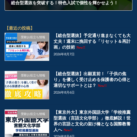
総合型選抜を突破する！特色入試で個性を輝かせよう！
2025年1月25日
【最近の投稿】
【総合型選抜】予定通り進まなくても大
受験お役立ち情報
丈夫！週末に挽回する「リセット＆再計
画」の技術
New!!
2026年8月7日
【総合型選抜】出願直前！「子供の焦
受験お役立ち情報
り」を優しく受け止める保護者の心得と
適切なサポートとは？
New!!
2026年8月6日
【東京外大】東京外国語大学「学校推薦
受験お役立ち情報
型選抜（言語文化学部）」徹底解説！世
界の言語と文化の架け橋となる国際教養
人へ
New!!
2026年8月6日