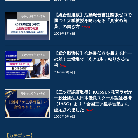
【総合型選抜】活動報告書は誇張ゼロで
受験お役立ち情報
勝つ！大学教授を唸らせる「真実の言
葉」の書き方
New!!
2026年8月6日
【総合型選抜】合格最低点を超える唯一
受験お役立ち情報
の差！土壇場で「あと1歩」粘りきる技
術
New!!
2026年8月6日
【三ツ星認証取得】KOSSUN教育ラボが
受験お役立ち情報
一般社団法人日本優良スクール認証機構
（JASC）より「全国三ツ星学習塾」に
認定されました
New!!
2026年8月6日
【カテゴリー】