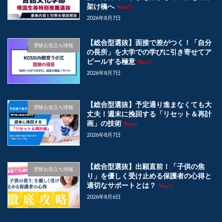
架け橋へ
New!!
2026年8月7日
【総合型選抜】面接で差がつく！「自分
受験お役立ち情報
の長所」を大学での学びに引き寄せてア
ピールする極意
New!!
2026年8月7日
【総合型選抜】予定通り進まなくても大
受験お役立ち情報
丈夫！週末に挽回する「リセット＆再計
画」の技術
New!!
2026年8月7日
【総合型選抜】出願直前！「子供の焦
受験お役立ち情報
り」を優しく受け止める保護者の心得と
適切なサポートとは？
New!!
2026年8月6日