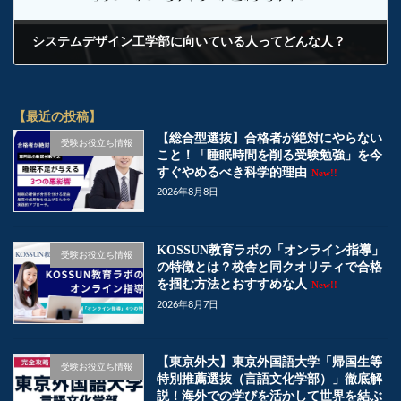
システムデザイン工学部に向いている人ってどんな人？
2024年12月25日
【最近の投稿】
【総合型選抜】合格者が絶対にやらない
受験お役立ち情報
こと！「睡眠時間を削る受験勉強」を今
すぐやめるべき科学的理由
New!!
2026年8月8日
KOSSUN教育ラボの「オンライン指導」
受験お役立ち情報
の特徴とは？校舎と同クオリティで合格
を掴む方法とおすすめな人
New!!
2026年8月7日
【東京外大】東京外国語大学「帰国生等
受験お役立ち情報
特別推薦選抜（言語文化学部）」徹底解
説！海外での学びを活かして世界を結ぶ