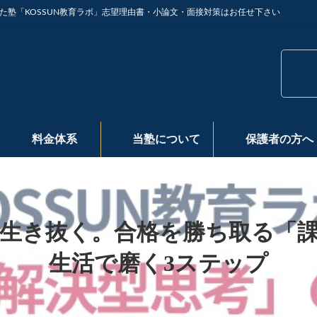
た塾「KOSSUN教育ラボ」志望理由書・小論文・面接対策はお任せ下さい
料金体系
当塾について
保護者の方へ
生き抜く。合格を勝ち取る「
生活で磨く3ステップ