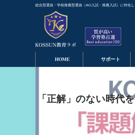
コ
ナ
総合型選抜・学校推薦型選抜（AO入試・推薦入試）に特化し
ン
ビ
テ
ゲ
ン
ー
ツ
シ
へ
ョ
ス
ン
キ
に
ッ
移
HOME
サポート
プ
動
「正解」のない時代を