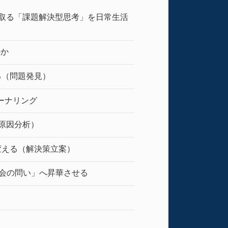
取る「課題解決型思考」を日常生活
のか
る（問題発見）
ーナリング
（原因分析）
変える（解決策立案）
社会の問い」へ昇華させる