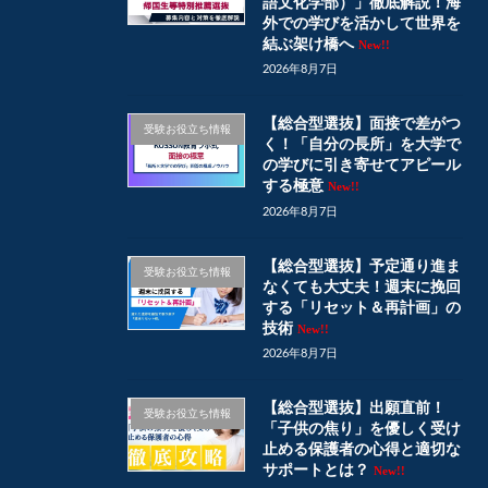
語文化学部）」徹底解説！海
外での学びを活かして世界を
結ぶ架け橋へ
New!!
2026年8月7日
【総合型選抜】面接で差がつ
受験お役立ち情報
く！「自分の長所」を大学で
の学びに引き寄せてアピール
する極意
New!!
2026年8月7日
【総合型選抜】予定通り進ま
受験お役立ち情報
なくても大丈夫！週末に挽回
する「リセット＆再計画」の
技術
New!!
2026年8月7日
【総合型選抜】出願直前！
受験お役立ち情報
「子供の焦り」を優しく受け
止める保護者の心得と適切な
サポートとは？
New!!