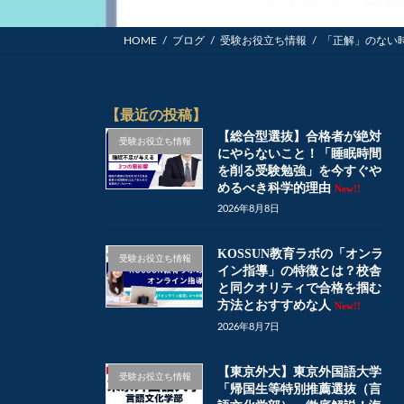
HOME
ブログ
受験お役立ち情報
「正解」のない
【最近の投稿】
【総合型選抜】合格者が絶対
受験お役立ち情報
にやらないこと！「睡眠時間
を削る受験勉強」を今すぐや
めるべき科学的理由
New!!
2026年8月8日
KOSSUN教育ラボの「オンラ
受験お役立ち情報
イン指導」の特徴とは？校舎
と同クオリティで合格を掴む
方法とおすすめな人
New!!
2026年8月7日
【東京外大】東京外国語大学
受験お役立ち情報
「帰国生等特別推薦選抜（言