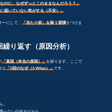
なのに、なぜずっとこのままなんだろう？」
に届いていない気がする（不安）」
サーにして、
「当たり前」を疑う習慣
をつけま
5回繰り返す（原因分析）
の
「真因（本当の原因）」
を探ります。ここで
名な
「5回のなぜ（5 Whys）」
です。
ら。
を選べない仕組みだから。