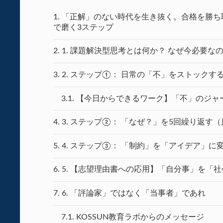
1.
「正解」のない時代を生き抜く。合格を勝ち
で磨く3ステップ
2.
1. 課題解決型思考とは何か？ なぜ今必要な
3.
2. ステップ①： 日常の「不」をストックす
3.1.
【今日からできるワーク】「不」のジャ
4.
3. ステップ②： 「なぜ？」を5回繰り返す
5.
4. ステップ③： 「制約」を「アイデア」に
6.
5. 【志望理由書への応用】「自分事」を「
7.
6. 「評論家」ではなく「当事者」であれ
7.1.
KOSSUN教育ラボからのメッセージ