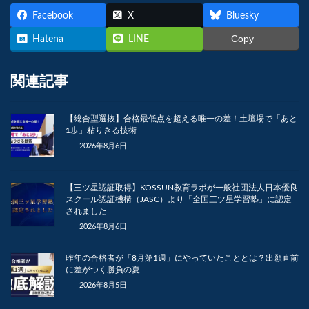
Facebook
X
Bluesky
Copy
Hatena
LINE
関連記事
【総合型選抜】合格最低点を超える唯一の差！土壇場で「あと
1歩」粘りきる技術
2026年8月6日
【三ツ星認証取得】KOSSUN教育ラボが一般社団法人日本優良
スクール認証機構（JASC）より「全国三ツ星学習塾」に認定
されました
2026年8月6日
昨年の合格者が「8月第1週」にやっていたこととは？出願直前
に差がつく勝負の夏
2026年8月5日