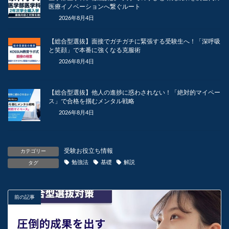
医療イノベーションへ繋ぐルート
2026年8月4日
【総合型選抜】面接でガチガチに緊張する受験生へ！「深呼吸
と笑顔」で本番に強くなる克服術
2026年8月4日
【総合型選抜】他人の進捗に惑わされない！「絶対的マイペー
ス」で合格を掴むメンタル戦略
2026年8月4日
受験お役立ち情報
カテゴリー
勉強法
基礎
解説
タグ
前の記事