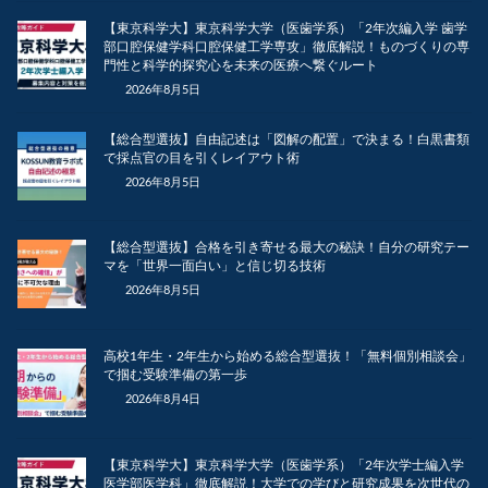
【東京科学大】東京科学大学（医歯学系）「2年次編入学 歯学
部口腔保健学科口腔保健工学専攻」徹底解説！ものづくりの専
門性と科学的探究心を未来の医療へ繋ぐルート
2026年8月5日
【総合型選抜】自由記述は「図解の配置」で決まる！白黒書類
で採点官の目を引くレイアウト術
2026年8月5日
【総合型選抜】合格を引き寄せる最大の秘訣！自分の研究テー
マを「世界一面白い」と信じ切る技術
2026年8月5日
高校1年生・2年生から始める総合型選抜！「無料個別相談会」
で掴む受験準備の第一歩
2026年8月4日
【東京科学大】東京科学大学（医歯学系）「2年次学士編入学
医学部医学科」徹底解説！大学での学びと研究成果を次世代の