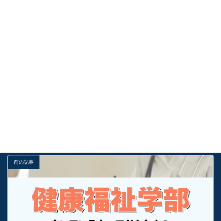
【総合型選抜】合格を引き寄せる最大の秘訣！自分の研究テー
マを「世界一面白い」と信じ切る技術
2026年8月5日
高校1年生・2年生から始める総合型選抜！「無料個別相談会」
で掴む受験準備の第一歩
2026年8月4日
受験お役立ち情報
カテゴリー
基礎
栄養学部
解説
タグ
前の記事