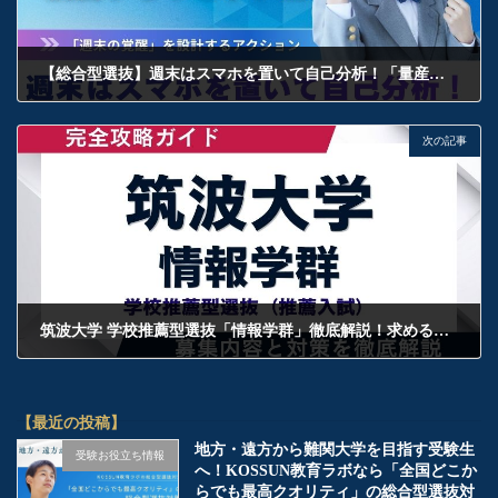
【総合型選抜】週末はスマホを置いて自己分析！「量産型の綺麗事」を脱出するリセット法
2026年6月13日
次の記事
筑波大学 学校推薦型選抜「情報学群」徹底解説！求める学生像から選考対策まで
2026年6月13日
【最近の投稿】
地方・遠方から難関大学を目指す受験生
受験お役立ち情報
へ！KOSSUN教育ラボなら「全国どこか
らでも最高クオリティ」の総合型選抜対