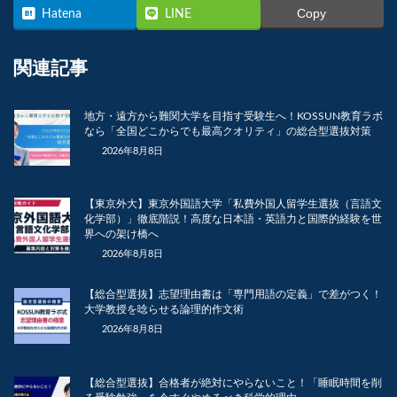
Copy
Hatena
LINE
関連記事
地方・遠方から難関大学を目指す受験生へ！KOSSUN教育ラボ
なら「全国どこからでも最高クオリティ」の総合型選抜対策
2026年8月8日
【東京外大】東京外国語大学「私費外国人留学生選抜（言語文
化学部）」徹底階説！高度な日本語・英語力と国際的経験を世
界への架け橋へ
2026年8月8日
【総合型選抜】志望理由書は「専門用語の定義」で差がつく！
大学教授を唸らせる論理的作文術
2026年8月8日
【総合型選抜】合格者が絶対にやらないこと！「睡眠時間を削