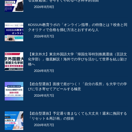
る受験勉強」を今すぐやめるべき科学的理由
2026年8月8日
KOSSUN教育ラボの「オンライン指導」の特徴とは？校舎と同
クオリティで合格を掴む方法とおすすめな人
2026年8月7日
【東京外大】東京外国語大学「帰国生等特別推薦選抜（言語文
化学部）」徹底解説！海外での学びを活かして世界を結ぶ架け
橋へ
2026年8月7日
【総合型選抜】面接で差がつく！「自分の長所」を大学での学
びに引き寄せてアピールする極意
2026年8月7日
【総合型選抜】予定通り進まなくても大丈夫！週末に挽回する
「リセット＆再計画」の技術
2026年8月7日