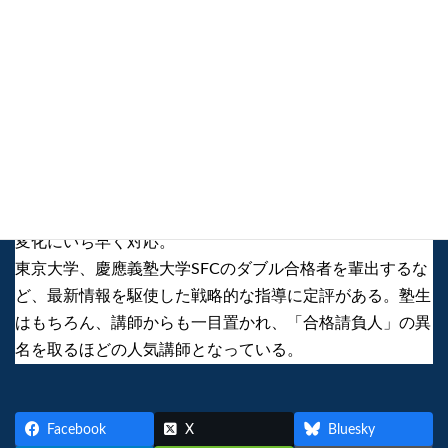
この記事を監修した人
川又 ヒトミ（かわまた・ひとみ）
群馬県出身。お茶の水女子大学卒業後、私立高校に入職。
その間、進路指導部長を務め、大学入試改革や新学習指導
要領、ギガスクール構想など高校の教育現場に押し寄せる
変化にいち早く対応。
東京大学、慶應義塾大学SFCのダブル合格者を輩出するな
ど、最新情報を駆使した戦略的な指導に定評がある。塾生
はもちろん、講師からも一目置かれ、「合格請負人」の異
名を取るほどの人気講師となっている。
Facebook
X
Bluesky