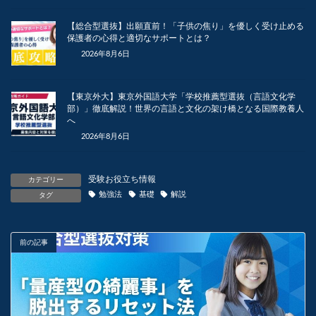
【総合型選抜】出願直前！「子供の焦り」を優しく受け止める
保護者の心得と適切なサポートとは？
2026年8月6日
【東京外大】東京外国語大学「学校推薦型選抜（言語文化学
部）」徹底解説！世界の言語と文化の架け橋となる国際教養人
へ
2026年8月6日
受験お役立ち情報
カテゴリー
勉強法
基礎
解説
タグ
前の記事