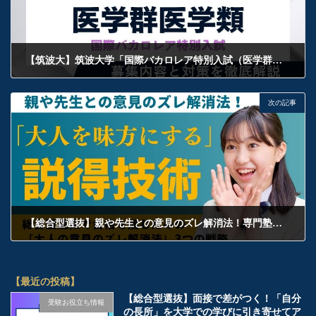
【筑波大】筑波大学「国際バカロレア特別入試（医学群医学類）」徹底解説！グローバルな医界のリーダーへ至る至高のルート
2026年6月21日
次の記事
【総合型選抜】親や先生との意見のズレ解消法！専門塾の教務が教える「大人を味方にする」説得の技術
2026年6月22日
【最近の投稿】
【総合型選抜】面接で差がつく！「自分
受験お役立ち情報
の長所」を大学での学びに引き寄せてア