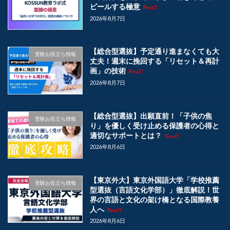
ピールする極意
New!!
2026年8月7日
【総合型選抜】予定通り進まなくても大
受験お役立ち情報
丈夫！週末に挽回する「リセット＆再計
画」の技術
New!!
2026年8月7日
【総合型選抜】出願直前！「子供の焦
受験お役立ち情報
り」を優しく受け止める保護者の心得と
適切なサポートとは？
New!!
2026年8月6日
【東京外大】東京外国語大学「学校推薦
受験お役立ち情報
型選抜（言語文化学部）」徹底解説！世
界の言語と文化の架け橋となる国際教養
人へ
New!!
2026年8月6日