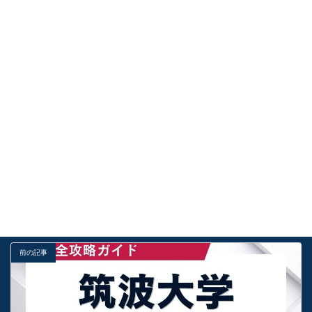
【東京科学大】東京科学大学（医歯学系）「2年次編入学 歯学
部口腔保健学科口腔保健工学専攻」徹底解説！ものづくりの専
門性と科学的探究心を未来の医療へ繋ぐルート
2026年8月5日
【総合型選抜】自由記述は「図解の配置」で決まる！白黒書類
で採点官の目を引くレイアウト術
2026年8月5日
受験お役立ち情報
カテゴリー
勉強法
基礎
解説
タグ
前の記事