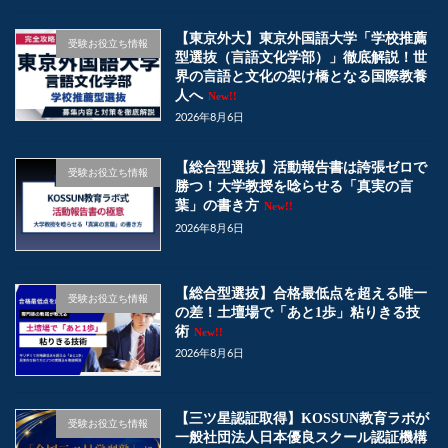
【東京外大】東京外国語大学「学校推薦
受験お役立ち情報
型選抜（言語文化学部）」徹底解説！世
界の言語と文化の架け橋となる国際教養
人へ
New!!
2026年8月6日
【総合型選抜】活動報告書は誇張ゼロで
受験お役立ち情報
勝つ！大学教授を唸らせる「真実の言
葉」の書き方
New!!
2026年8月6日
【総合型選抜】合格最低点を超える唯一
受験お役立ち情報
の差！土壇場で「あと1歩」粘りきる技
術
New!!
2026年8月6日
【三ツ星認証取得】KOSSUN教育ラボが
受験お役立ち情報
一般社団法人日本優良スクール認証機構