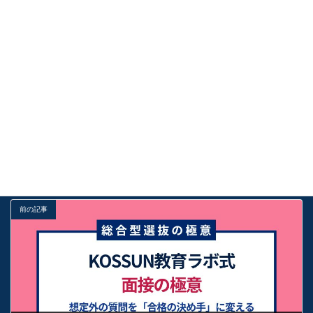
マを「世界一面白い」と信じ切る技術
2026年8月5日
高校1年生・2年生から始める総合型選抜！「無料個別相談会」
で掴む受験準備の第一歩
2026年8月4日
受験お役立ち情報
カテゴリー
勉強法
基礎
解説
タグ
前の記事