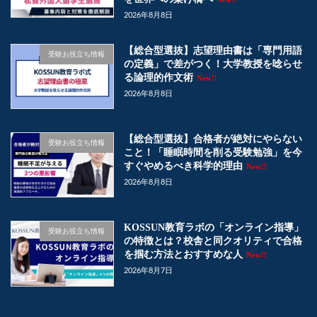
2026年8月8日
【総合型選抜】志望理由書は「専門用語
受験お役立ち情報
の定義」で差がつく！大学教授を唸らせ
る論理的作文術
New!!
2026年8月8日
【総合型選抜】合格者が絶対にやらない
受験お役立ち情報
こと！「睡眠時間を削る受験勉強」を今
すぐやめるべき科学的理由
New!!
2026年8月8日
KOSSUN教育ラボの「オンライン指導」
受験お役立ち情報
の特徴とは？校舎と同クオリティで合格
を掴む方法とおすすめな人
New!!
2026年8月7日