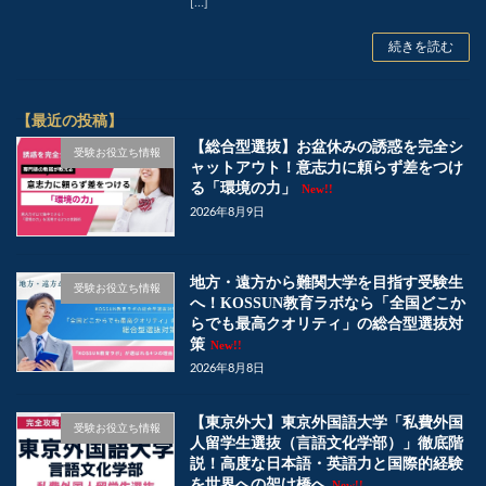
[…]
続きを読む
【最近の投稿】
【総合型選抜】お盆休みの誘惑を完全シ
受験お役立ち情報
ャットアウト！意志力に頼らず差をつけ
る「環境の力」
New!!
2026年8月9日
地方・遠方から難関大学を目指す受験生
受験お役立ち情報
へ！KOSSUN教育ラボなら「全国どこか
らでも最高クオリティ」の総合型選抜対
策
New!!
2026年8月8日
【東京外大】東京外国語大学「私費外国
受験お役立ち情報
人留学生選抜（言語文化学部）」徹底階
説！高度な日本語・英語力と国際的経験
を世界への架け橋へ
New!!