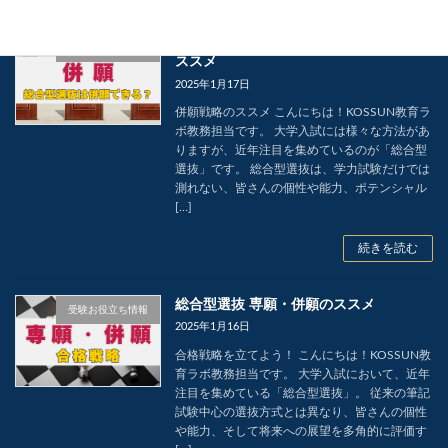
総合型選抜をもっと有利に！併願戦略の
受験お役立ち情報
ススメ
2025年1月17日
併願戦略のススメ こんにちは！KOSSUN教育ラ
ボ教務担当です。 大学入試には様々な方法があ
りますが、近年注目を集めているのが「総合型
選抜」です。 総合型選抜は、学力試験だけでは
測れない、皆さんの個性や能力、ポテンシャル
[…]
続きを読む
総合型選抜 専願・併願のススメ
受験お役立ち情報
2025年1月16日
合格戦略を立てよう！ こんにちは！KOSSUN教
育ラボ教務担当です。 大学入試において、近年
注目を集めている「総合型選抜」。 従来の筆記
試験中心の選抜方式とは異なり、皆さんの個性
や能力、そして将来への展望を多角的に評価す