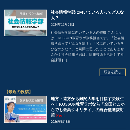
社会情報学部に向いている人ってどんな
受験お役立ち情報
人？
2024年12月31日
社会情報学部に向いている人の特徴 こんにち
は！KOSSUN教育ラボ教務担当です。「社会情
報学部ってどんな学部？」「私に向いている学
びなのかな？」と疑問に思ったことはありませ
んか？社会情報学部は、情報技術を活用して社
会課題 […]
続きを読む
【最近の投稿】
地方・遠方から難関大学を目指す受験生
受験お役立ち情報
へ！KOSSUN教育ラボなら「全国どこか
らでも最高クオリティ」の総合型選抜対
策
New!!
2026年8月8日