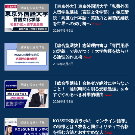
【東京外大】東京外国語大学「私費外国
受験お役立ち情報
人留学生選抜（言語文化学部）」徹底階
説！高度な日本語・英語力と国際的経験
を世界への架け橋へ
New!!
2026年8月8日
【総合型選抜】志望理由書は「専門用語
受験お役立ち情報
の定義」で差がつく！大学教授を唸らせ
る論理的作文術
New!!
2026年8月8日
【総合型選抜】合格者が絶対にやらない
受験お役立ち情報
こと！「睡眠時間を削る受験勉強」を今
すぐやめるべき科学的理由
New!!
2026年8月8日
KOSSUN教育ラボの「オンライン指導」
受験お役立ち情報
の特徴とは？校舎と同クオリティで合格
を掴む方法とおすすめな人
New!!