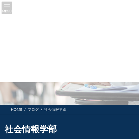
コ
ナ
ン
ビ
MENU
テ
ゲ
ン
ー
ツ
シ
へ
ョ
ス
ン
キ
に
ッ
移
プ
動
ブログ
HOME
ブログ
社会情報学部
社会情報学部