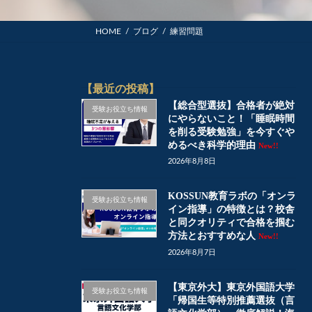
HOME
ブログ
練習問題
【最近の投稿】
【総合型選抜】合格者が絶対
受験お役立ち情報
にやらないこと！「睡眠時間
を削る受験勉強」を今すぐや
めるべき科学的理由
New!!
2026年8月8日
KOSSUN教育ラボの「オンラ
受験お役立ち情報
イン指導」の特徴とは？校舎
と同クオリティで合格を掴む
方法とおすすめな人
New!!
2026年8月7日
【東京外大】東京外国語大学
受験お役立ち情報
「帰国生等特別推薦選抜（言