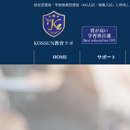
コ
ナ
総合型選抜・学校推薦型選抜（AO入試・推薦入試）に特化し
ン
ビ
テ
ゲ
ン
ー
ツ
シ
へ
ョ
ス
ン
キ
に
ッ
移
HOME
サポート
プ
動