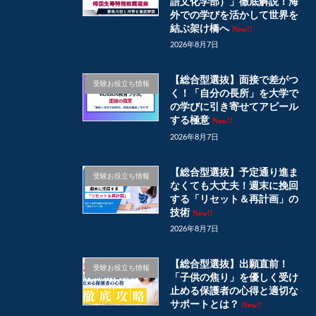
語文化学部）」徹底解説！海
外での学びを活かして世界を
結ぶ架け橋へ
New!!
2026年8月7日
【総合型選抜】面接で差がつ
受験お役立ち情報
く！「自分の長所」を大学で
の学びに引き寄せてアピール
する極意
New!!
2026年8月7日
【総合型選抜】予定通り進ま
受験お役立ち情報
なくても大丈夫！週末に挽回
する「リセット＆再計画」の
技術
New!!
2026年8月7日
【総合型選抜】出願直前！
受験お役立ち情報
「子供の焦り」を優しく受け
止める保護者の心得と適切な
サポートとは？
New!!