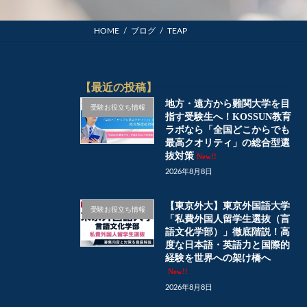
HOME
ブログ
TEAP
【最近の投稿】
地方・遠方から難関大学を目
受験お役立ち情報
指す受験生へ！KOSSUN教育
ラボなら「全国どこからでも
最高クオリティ」の総合型選
抜対策
New!!
2026年8月8日
【東京外大】東京外国語大学
受験お役立ち情報
「私費外国人留学生選抜（言
語文化学部）」徹底階説！高
度な日本語・英語力と国際的
経験を世界への架け橋へ
New!!
2026年8月8日