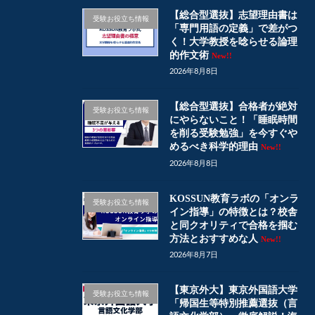
【総合型選抜】志望理由書は
受験お役立ち情報
「専門用語の定義」で差がつ
く！大学教授を唸らせる論理
的作文術
New!!
2026年8月8日
【総合型選抜】合格者が絶対
受験お役立ち情報
にやらないこと！「睡眠時間
を削る受験勉強」を今すぐや
めるべき科学的理由
New!!
2026年8月8日
KOSSUN教育ラボの「オンラ
受験お役立ち情報
イン指導」の特徴とは？校舎
と同クオリティで合格を掴む
方法とおすすめな人
New!!
2026年8月7日
【東京外大】東京外国語大学
受験お役立ち情報
「帰国生等特別推薦選抜（言