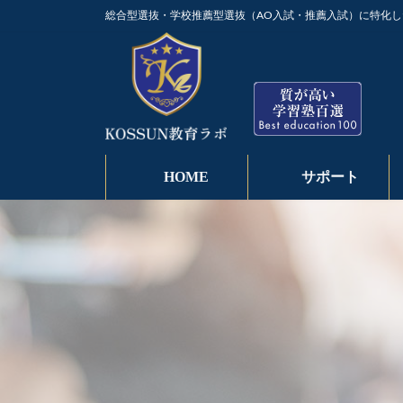
コ
ナ
総合型選抜・学校推薦型選抜（AO入試・推薦入試）に特化し
ン
ビ
テ
ゲ
ン
ー
ツ
シ
へ
ョ
ス
ン
キ
に
ッ
移
HOME
サポート
プ
動