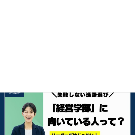
【総合型選抜】面接でガチガチに緊張する受験生へ！「深呼吸
と笑顔」で本番に強くなる克服術
2026年8月4日
【総合型選抜】他人の進捗に惑わされない！「絶対的マイペー
ス」で合格を掴むメンタル戦略
2026年8月4日
受験お役立ち情報
カテゴリー
勉強法
基礎
解説
タグ
前の記事