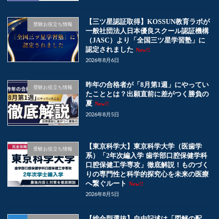
【三ツ星認証取得】KOSSUN教育ラボが
受験お役立ち情報
一般社団法人日本優良スクール認証機構
（JASC）より「全国三ツ星学習塾」に
認定されました
New!!
2026年8月6日
昨年の合格者が「8月第1週」にやってい
受験お役立ち情報
たこととは？出願直前に差がつく勝負の
夏
New!!
2026年8月5日
【東京科学大】東京科学大学（医歯学
受験お役立ち情報
系）「2年次編入学 歯学部口腔保健学科
口腔保健工学専攻」徹底解説！ものづく
りの専門性と科学的探究心を未来の医療
へ繋ぐルート
New!!
2026年8月5日
【総合型選抜】自由記述は「図解の配