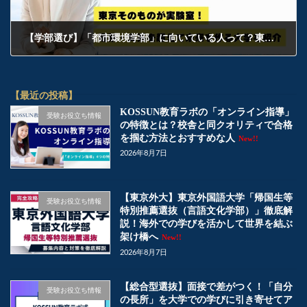
【学部選び】「都市環境学部」に向いている人って？東京そのものが実験室！理系・文系を超えて未来を作る都立大を紹介
2026年2月19日
【最近の投稿】
KOSSUN教育ラボの「オンライン指導」
受験お役立ち情報
の特徴とは？校舎と同クオリティで合格
を掴む方法とおすすめな人
New!!
2026年8月7日
【東京外大】東京外国語大学「帰国生等
受験お役立ち情報
特別推薦選抜（言語文化学部）」徹底解
説！海外での学びを活かして世界を結ぶ
架け橋へ
New!!
2026年8月7日
【総合型選抜】面接で差がつく！「自分
受験お役立ち情報
の長所」を大学での学びに引き寄せてア