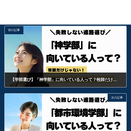
受験お役立ち情報
カテゴリー
勉強法
基礎
解説
タグ
前の記事
【学部選び】「神学部」に向いている人って？牧師だけじゃない！「学問の女王」に挑む6大学を紹介
2026年2月18日
次の記事