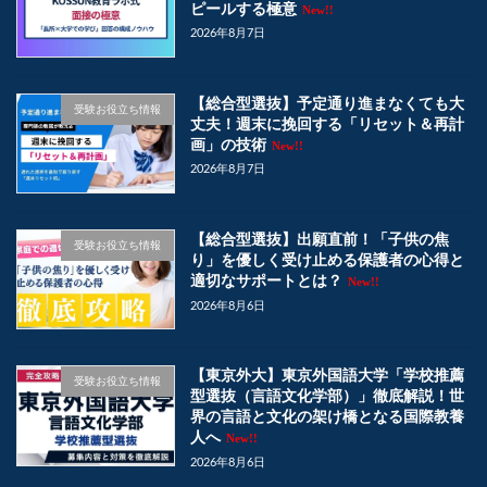
ピールする極意
New!!
2026年8月7日
【総合型選抜】予定通り進まなくても大
受験お役立ち情報
丈夫！週末に挽回する「リセット＆再計
画」の技術
New!!
2026年8月7日
【総合型選抜】出願直前！「子供の焦
受験お役立ち情報
り」を優しく受け止める保護者の心得と
適切なサポートとは？
New!!
2026年8月6日
【東京外大】東京外国語大学「学校推薦
受験お役立ち情報
型選抜（言語文化学部）」徹底解説！世
界の言語と文化の架け橋となる国際教養
人へ
New!!
2026年8月6日