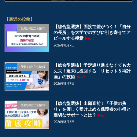
2026年1月27日
【最近の投稿】
【総合型選抜】面接で差がつく！「自分
受験お役立ち情報
の長所」を大学での学びに引き寄せてア
ピールする極意
New!!
2026年8月7日
【総合型選抜】予定通り進まなくても大
受験お役立ち情報
丈夫！週末に挽回する「リセット＆再計
画」の技術
New!!
2026年8月7日
【総合型選抜】出願直前！「子供の焦
受験お役立ち情報
り」を優しく受け止める保護者の心得と
適切なサポートとは？
New!!
2026年8月6日