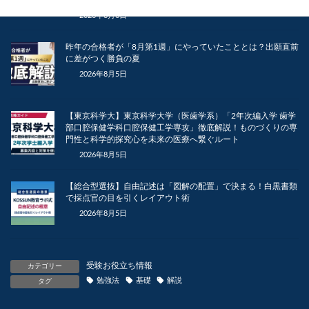
されました
2026年8月6日
昨年の合格者が「8月第1週」にやっていたこととは？出願直前
に差がつく勝負の夏
2026年8月5日
【東京科学大】東京科学大学（医歯学系）「2年次編入学 歯学
部口腔保健学科口腔保健工学専攻」徹底解説！ものづくりの専
門性と科学的探究心を未来の医療へ繋ぐルート
2026年8月5日
【総合型選抜】自由記述は「図解の配置」で決まる！白黒書類
で採点官の目を引くレイアウト術
2026年8月5日
受験お役立ち情報
カテゴリー
勉強法
基礎
解説
タグ