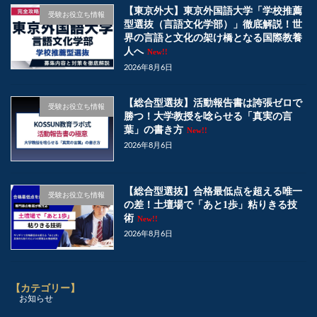
【東京外大】東京外国語大学「学校推薦
受験お役立ち情報
型選抜（言語文化学部）」徹底解説！世
界の言語と文化の架け橋となる国際教養
人へ
New!!
2026年8月6日
【総合型選抜】活動報告書は誇張ゼロで
受験お役立ち情報
勝つ！大学教授を唸らせる「真実の言
葉」の書き方
New!!
2026年8月6日
【総合型選抜】合格最低点を超える唯一
受験お役立ち情報
の差！土壇場で「あと1歩」粘りきる技
術
New!!
2026年8月6日
【カテゴリー】
お知らせ