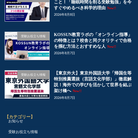
こと！「睡眠時間を削る受験勉強」を今
すぐやめるべき科学的理由
New!!
2026年8月8日
KOSSUN教育ラボの「オンライン指導」
受験お役立ち情報
の特徴とは？校舎と同クオリティで合格
を掴む方法とおすすめな人
New!!
2026年8月7日
【東京外大】東京外国語大学「帰国生等
受験お役立ち情報
特別推薦選抜（言語文化学部）」徹底解
説！海外での学びを活かして世界を結ぶ
架け橋へ
New!!
2026年8月7日
【カテゴリー】
お知らせ
受験お役立ち情報