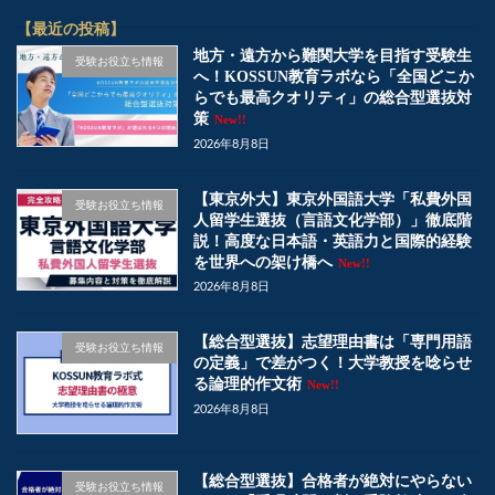
【最近の投稿】
地方・遠方から難関大学を目指す受験生
受験お役立ち情報
へ！KOSSUN教育ラボなら「全国どこか
らでも最高クオリティ」の総合型選抜対
策
New!!
2026年8月8日
【東京外大】東京外国語大学「私費外国
受験お役立ち情報
人留学生選抜（言語文化学部）」徹底階
説！高度な日本語・英語力と国際的経験
を世界への架け橋へ
New!!
2026年8月8日
【総合型選抜】志望理由書は「専門用語
受験お役立ち情報
の定義」で差がつく！大学教授を唸らせ
る論理的作文術
New!!
2026年8月8日
【総合型選抜】合格者が絶対にやらない
受験お役立ち情報