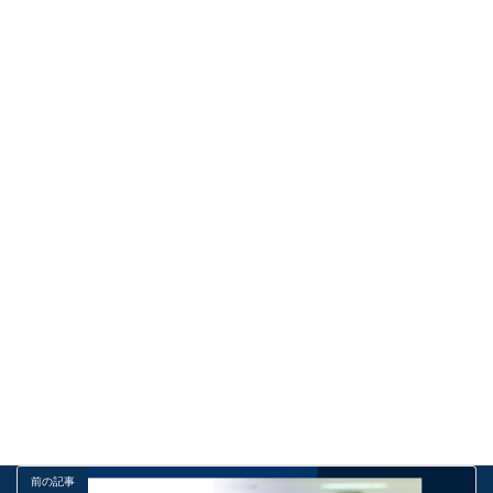
【総合型選抜】予定通り進まなくても大丈夫！週末に挽回する
「リセット＆再計画」の技術
2026年8月7日
【総合型選抜】出願直前！「子供の焦り」を優しく受け止める
保護者の心得と適切なサポートとは？
2026年8月6日
【東京外大】東京外国語大学「学校推薦型選抜（言語文化学
部）」徹底解説！世界の言語と文化の架け橋となる国際教養人
へ
2026年8月6日
受験お役立ち情報
カテゴリー
勉強法
基礎
解説
タグ
前の記事