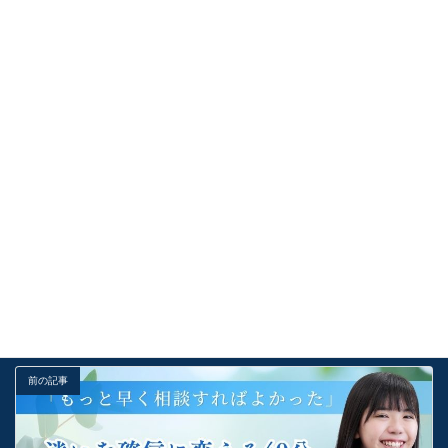
2026年8月6日
【総合型選抜】合格最低点を超える唯一の差！土壇場で「あと
1歩」粘りきる技術
2026年8月6日
【三ツ星認証取得】KOSSUN教育ラボが一般社団法人日本優良
スクール認証機構（JASC）より「全国三ツ星学習塾」に認定
されました
2026年8月6日
受験お役立ち情報
カテゴリー
勉強法
基礎
解説
タグ
前の記事