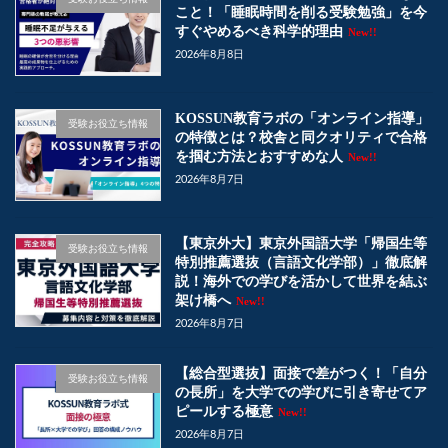
こと！「睡眠時間を削る受験勉強」を今
すぐやめるべき科学的理由
New!!
2026年8月8日
KOSSUN教育ラボの「オンライン指導」
受験お役立ち情報
の特徴とは？校舎と同クオリティで合格
を掴む方法とおすすめな人
New!!
2026年8月7日
【東京外大】東京外国語大学「帰国生等
受験お役立ち情報
特別推薦選抜（言語文化学部）」徹底解
説！海外での学びを活かして世界を結ぶ
架け橋へ
New!!
2026年8月7日
【総合型選抜】面接で差がつく！「自分
受験お役立ち情報
の長所」を大学での学びに引き寄せてア
ピールする極意
New!!
2026年8月7日