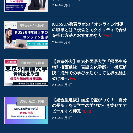
2026年8月8日
KOSSUN教育ラボの「オンライン指導」
受験お役立ち情報
の特徴とは？校舎と同クオリティで合格
を掴む方法とおすすめな人
New!!
2026年8月7日
【東京外大】東京外国語大学「帰国生等
受験お役立ち情報
特別推薦選抜（言語文化学部）」徹底解
説！海外での学びを活かして世界を結ぶ
架け橋へ
New!!
2026年8月7日
【総合型選抜】面接で差がつく！「自分
受験お役立ち情報
の長所」を大学での学びに引き寄せてア
ピールする極意
New!!
2026年8月7日