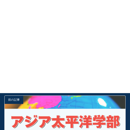
【総合型選抜】合格最低点を超える唯一の差！土壇場で「あと
1歩」粘りきる技術
2026年8月6日
【三ツ星認証取得】KOSSUN教育ラボが一般社団法人日本優良
スクール認証機構（JASC）より「全国三ツ星学習塾」に認定
されました
2026年8月6日
受験お役立ち情報
カテゴリー
サステナビリティ観光学部
基礎
解説
タグ
前の記事