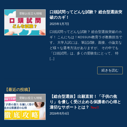
口頭試問ってどんな試験？ 総合型選抜突
受験お役立ち情報
破のカギ！
2025年1月7日
口頭試問ってどんな試験？ 総合型選抜突破のカ
ギ！ こんにちは！KOSSUN教育ラボ教務担当で
す。 大学入試には、筆記試験、面接、小論文な
ど様々な選考方法がありますが、 その中でも
「口頭試問」は、多くの受験生にとって、 特
[…]
続きを読む
【最近の投稿】
【総合型選抜】出願直前！「子供の焦
受験お役立ち情報
り」を優しく受け止める保護者の心得と
適切なサポートとは？
New!!
2026年8月6日