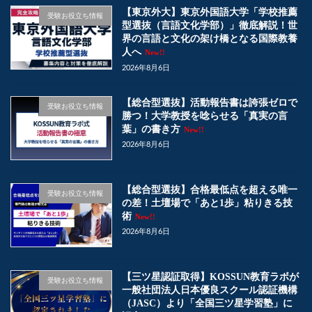
【東京外大】東京外国語大学「学校推薦
受験お役立ち情報
型選抜（言語文化学部）」徹底解説！世
界の言語と文化の架け橋となる国際教養
人へ
New!!
2026年8月6日
【総合型選抜】活動報告書は誇張ゼロで
受験お役立ち情報
勝つ！大学教授を唸らせる「真実の言
葉」の書き方
New!!
2026年8月6日
【総合型選抜】合格最低点を超える唯一
受験お役立ち情報
の差！土壇場で「あと1歩」粘りきる技
術
New!!
2026年8月6日
【三ツ星認証取得】KOSSUN教育ラボが
受験お役立ち情報
一般社団法人日本優良スクール認証機構
（JASC）より「全国三ツ星学習塾」に