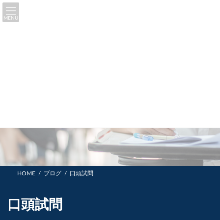
コ
ナ
ン
ビ
MENU
テ
ゲ
ン
ー
ツ
シ
へ
ョ
ス
ン
キ
に
ッ
移
プ
動
ブログ
HOME
ブログ
口頭試問
口頭試問